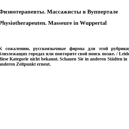
скоязычные русскоговорящие russisch russische russischer russisches russischsprachige russischsprachig russischsprachiger
Физиотерапевты. Массажисты в Вуппертале
Physiotherapeuten. Masseure in Wuppertal
К сожалению, русскоязычные фирмы для этой рубрики
близлежащих городах или повторите свой поиск позже. / Leider
diese Kategorie nicht bekannt. Schauen Sie in anderen Städten in
anderen Zeitpunkt erneut.