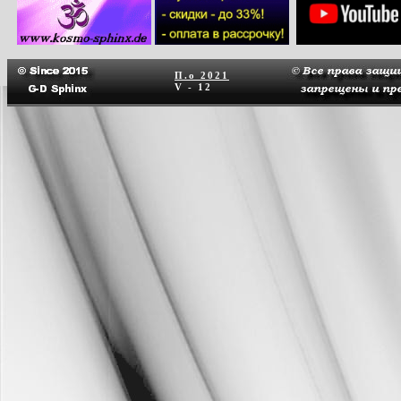
П.о
2021
V - 12