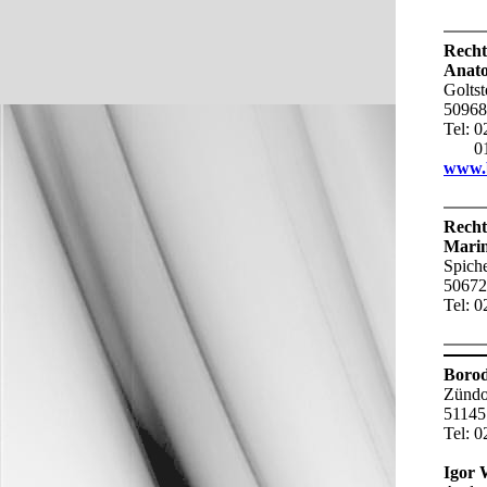
Recht
Anato
Goltst
50968
Tel: 
017
www.
Recht
Marin
Spiche
50672
Tel: 
Borod
Zündor
51145
Tel: 
Igor 