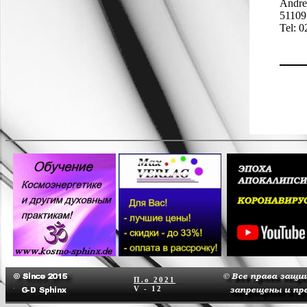
Andre
51109
Tel: 
П.о
2021
V - 12