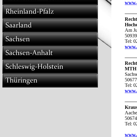
www.
Recht
Hochd
Am Ju
50939
Tel: 0
www.r
Recht
MTH 
Sachs
50677
Tel: 
www.m
Kraus
Aache
50674
Tel: 
www.a