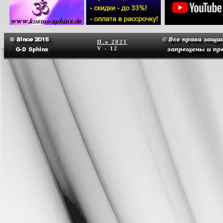
П.о
2021
V - 12