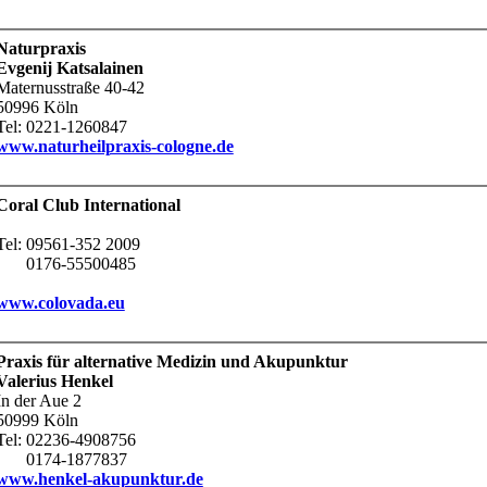
Naturpraxis
Evgenij Katsalainen
Maternusstraße 40-42
50996
Köln
Tel: 0221-1260847
www.naturheilpraxis-cologne.de
Coral Club International
Tel:
09561-352 2009
0176-55500485
www.colovada.eu
Praxis für alternative Medizin und Akupunktur
Valerius Henkel
In der Aue 2
50999 Köln
Tel: 02236-4908756
0174-1877837
www.henkel-akupunktur.de