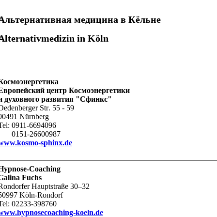
скоязычные русскоговорящие russisch russische russischer russisches russischsprachige russischsprachig russischsprachiger
Альтернативная медицина в Кёльне
Alternativmedizin in Köln
Космоэнергетика
Европейский центр Космоэнергетики
и духовного развития "Сфинкс"
Oedenberger Str
. 55 - 59
90491 Nürnberg
Tel: 0911-6694096
0151-26600987
www.kosmo-sphinx.de
Hypnose-Coaching
Galina Fuchs
Rondorfer Hauptstraße 30–32
50997 Köln-Rondorf
Tel: 02233-398760
www.hypnosecoaching-koeln.de