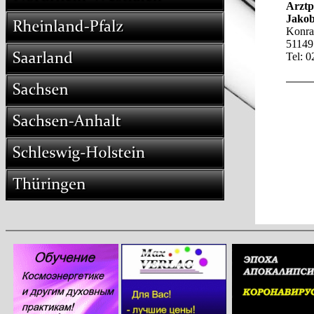
Arztp
Jakob
Konra
51149
Tel: 