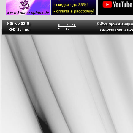
П.о
2021
V - 12