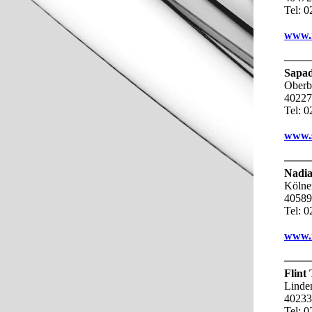
Tel: 
www.r
Sapad
Oberbi
40227
Tel: 
www.s
Nadia
Kölne
40589
Tel: 
www.n
Flint
Linden
40233
Tel: 