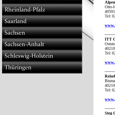
Alpe
Otto-
40591
Tel: 
www.a
ITT 
Oststr
40210
Tel: 
www.i
Reise
Bisma
40210
Tel: 
www.o
Steg