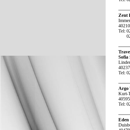
Zent 
Immer
40210
Tel: 
0211
Trave
Sofia
Linden
40237
Tel: 
Argo
Kurt-T
40595
Tel: 
Eden
Duisbu