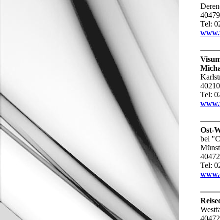
Derend
40479
Tel: 
www.v
Visu
Micha
Karlst
40210
Tel: 
www.v
Ost-W
bei 
Münst
40472
Tel: 
www.o
Reise
Westfa
40472