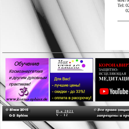
40479
Tel: 
0
П.о
2021
V - 12