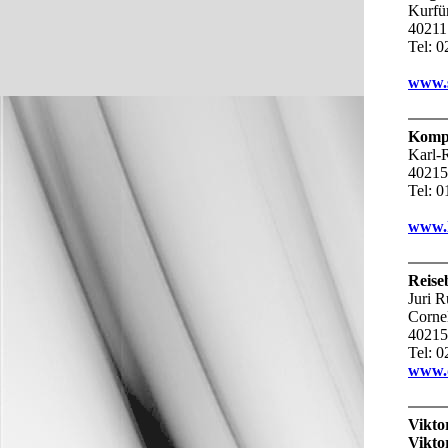
Kurfür
40211
Tel: 
www.s
Komp
Karl-R
40215
Tel: 0
www.
Reis
Juri R
Cornel
40215
Tel:
0
www.
Vikto
Vikto