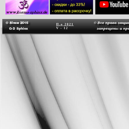
П.о
2021
V - 12