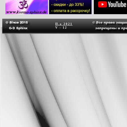
П.о
2021
V - 12