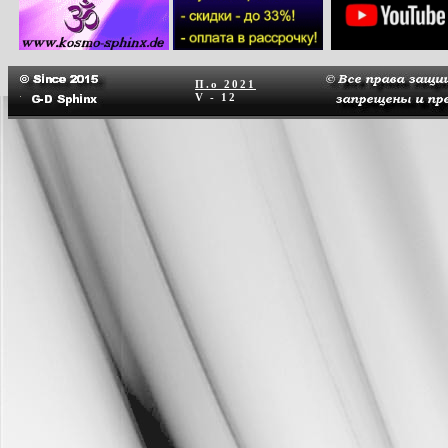
П.о
2021
V - 12