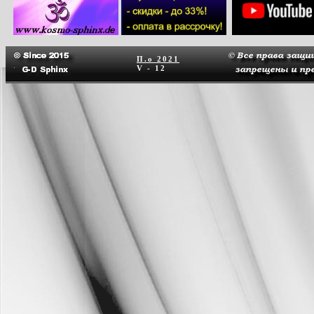
П.о
2021
V - 12