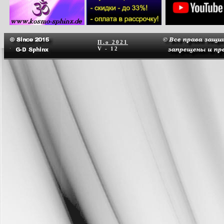
П.о
2021
V - 12