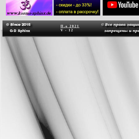
П.о
2021
V - 12