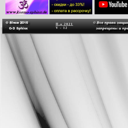
П.о
2021
V - 12