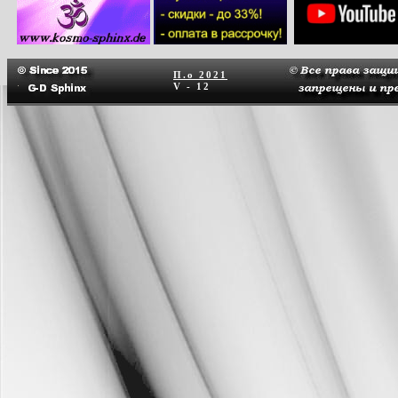
П.о
2021
V - 12