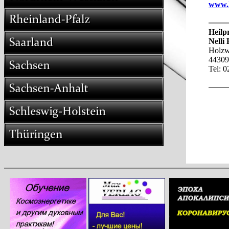
www.h
Heilp
Nelli
Holzw
44309
Tel: 