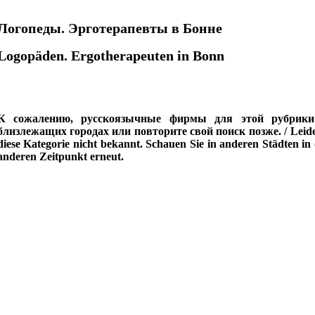
скоязычные русскоговорящие russisch russische russischer russisches russischsprachige russischsprachig russischsprachiger
Логопеды. Эрготерапевты в Бонне
Logopäden. Ergotherapeuten in Bonn
К сожалению, русскоязычные фирмы для этой рубрики
близлежащих городах или повторите свой поиск позже. / Leider
diese Kategorie nicht bekannt. Schauen Sie in anderen Städten in
anderen Zeitpunkt erneut.