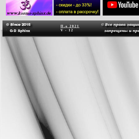
П.о
2021
V - 12