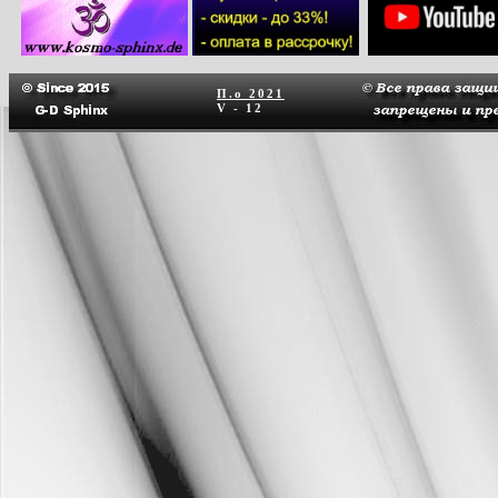
П.о
2021
V - 12